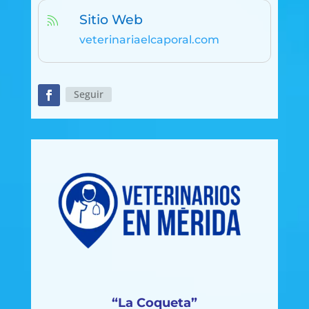
Sitio Web

veterinariaelcaporal.com
Seguir
“La Coqueta”